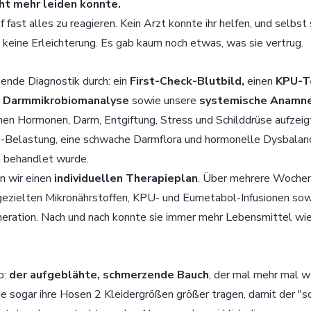
cht mehr leiden konnte.
f fast alles zu reagieren. Kein Arzt konnte ihr helfen, und selbst
keine Erleichterung. Es gab kaum noch etwas, was sie vertrug.
ende Diagnostik durch: ein 
First-Check-Blutbild,
 einen 
KPU-T
 Darmmikrobiomanalyse 
sowie unsere 
systemische Anamn
 Hormonen, Darm, Entgiftung, Stress und Schilddrüse aufzeigt
U-Belastung, eine schwache Darmflora und hormonelle Dysbalan
en behandlet wurde.
 wir einen 
individuellen Therapieplan
. Über mehrere Wochen
gezielten Mikronährstoffen, KPU- und Eumetabol-Infusionen sowi
eration. Nach und nach konnte sie immer mehr Lebensmittel wied
: 
der aufgeblähte, schmerzende Bauch
, der mal mehr mal w
 sogar ihre Hosen 2 Kleidergrößen größer tragen, damit der "