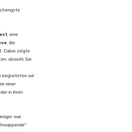
 strengste 
est
, eine 
ese
, die 
. Dabei zeigte 
cen, obwohl Sie 
 begleiteten wir 
e einer 
er in ihren 
eniger war. 
schwappende" 