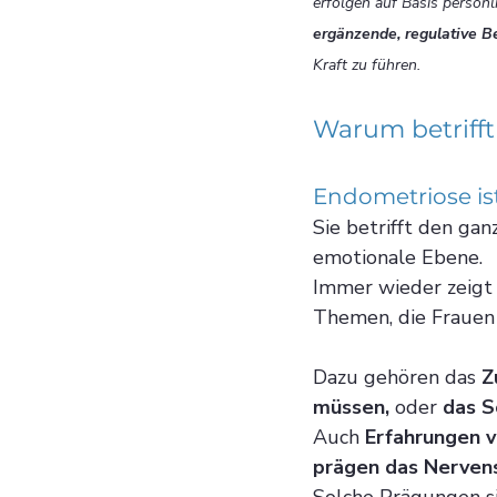
erfolgen auf Basis persönl
ergänzende, regulative B
Kraft zu führen.
Warum betrifft
Endometriose is
Sie betrifft den ga
emotionale Ebene.
Immer wieder zeigt s
Themen, die Frauen
Dazu gehören das 
Z
müssen, 
oder 
das S
Auch 
Erfahrungen 
prägen das Nerve
Solche Prägungen s