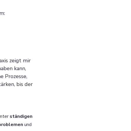
um:
xis zeigt mir 
aben kann, 
e Prozesse, 
ärken, bis der 
nter 
ständigen 
nproblemen 
und 