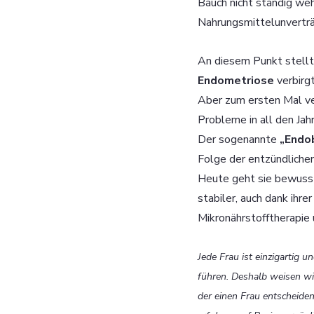
Bauch nicht ständig weh
Nahrungsmittelunverträ
An diesem Punkt stellte
Endometriose 
verbirg
Aber zum ersten Mal ver
Probleme in all den Jahr
Der sogenannte 
„Endob
Folge der entzündlichen
Heute geht sie bewusste
stabiler, auch dank ihr
Mikronährstofftherapie
Jede Frau ist einzigartig 
führen. Deshalb weisen wir
der einen Frau entscheiden