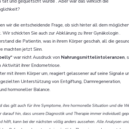
 tat und gequetscht wurde . Aber war das wirklich die 
glichkeit?
n wir die entscheidende Frage, ob sich hinter all dem möglicher
t. Wir schickten Sie auch zur Abklärung zu Ihrer Gynäkologin .
stand die Patientin, was in ihrem Körper geschah, all die gesund
e machten jetzt Sinn. 
elly“ 
war nicht Ausdruck von 
Nahrungsmittelintoleranzen
, 
 Aktivität ihrer Endometriose. 
r mit ihrem Körper um, reagiert gelassener auf seine Signale u
er gezielten Unterstützung von Entgiftung, Darmregeneration, 
 und hormoneller Balance.
und das gilt auch für ihre Symptome, ihre hormonelle Situation und die We
 darauf hin, dass unsere Diagnostik und Therapie immer individuell gep
d hilft, kann bei der nächsten völlig anders aussehen. Alle Analysen u