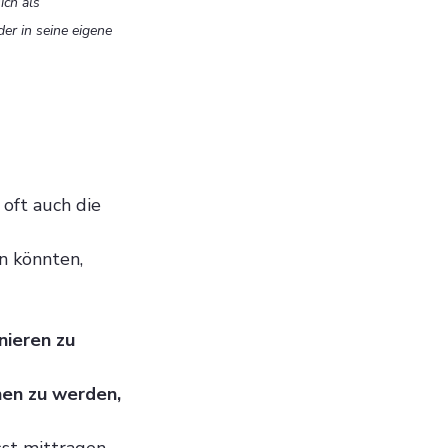
ich als 
r in seine eigene 
oft auch die 
en könnten, 
nieren zu 
hen zu werden, 
sst mittragen.