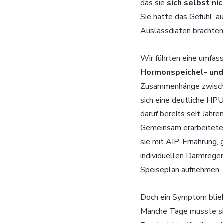
das sie 
sich selbst ni
Sie hatte das Gefühl, au
Auslassdiäten brachten 
Wir führten eine umfass
Hormonspeichel- und
Zusammenhänge zwischen
sich eine deutliche HP
daruf bereits seit Jahr
Gemeinsam erarbeiteten
sie mit AIP-Ernährung, 
individuellen Darmregen
Speiseplan aufnehmen. 
Doch ein Symptom blieb
Manche Tage musste sie