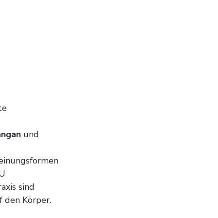
te 
angan
 und 
heinungsformen 
U 
xis sind 
 den Körper.