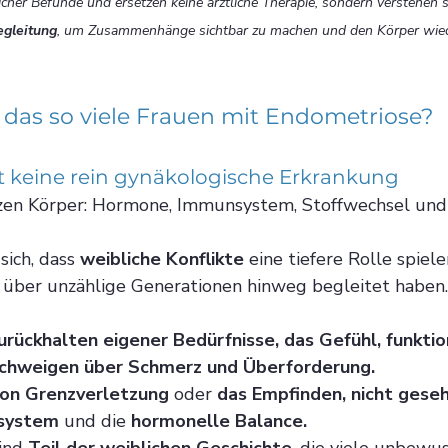
icher Befunde und ersetzen keine ärztliche Therapie, sondern verstehen s
egleitung
, um Zusammenhänge sichtbar zu machen und den Körper wiede
 das so viele Frauen mit Endometriose?
t keine rein gynäkologische Erkrankung
nzen Körper: Hormone, Immunsystem, Stoffwechsel und 
ich, dass 
weibliche Konflikte
 eine tiefere Rolle spiel
 über unzählige Generationen hinweg begleitet haben.
urückhalten eigener Bedürfnisse, das Gefühl, funktio
chweigen über Schmerz und Überforderung. 
von Grenzverletzung 
oder
 das Empfinden, nicht gese
nsystem
 und die 
hormonelle Balance.
ind 
Teil der weiblichen Geschichte
, die viele unbewu