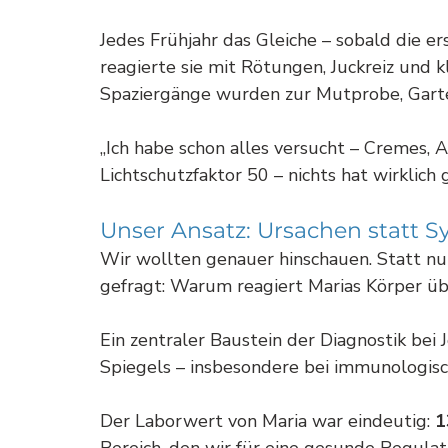
Jedes Frühjahr das Gleiche – sobald die er
reagierte sie mit Rötungen, Juckreiz und k
Spaziergänge wurden zur Mutprobe, Gart
„Ich habe schon alles versucht – Cremes, A
Lichtschutzfaktor 50 – nichts hat wirklich 
Unser Ansatz: Ursachen statt
Wir wollten genauer hinschauen. Statt n
gefragt: Warum reagiert Marias Körper üb
Ein zentraler Baustein der Diagnostik bei 
Spiegels – insbesondere bei immunologis
Der Laborwert von Maria war eindeutig: 
1
Bereich, den wir für eine gesunde Regula